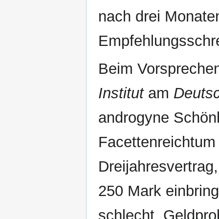
nach drei Monate
Empfehlungsschre
Beim Vorsprechen
Institut
am
Deutsc
androgyne Schönh
Facettenreichtum a
Dreijahresvertrag
250 Mark einbring
schlecht. Geldpro