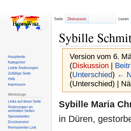
Seite
Diskussion
Lesen
Sybille Schmi
Version vom 6. Mä
Hauptseite
Kategorien
(
Diskussion
|
Beit
Letzte Änderungen
(
Unterschied
)
← N
Zufällige Seite
Hilfe
(Unterschied) | N
Impressum
Werkzeuge
Zur
Zur
Sybille Maria Ch
Links auf diese Seite
Navigation
Suche
Änderungen an
verlinkten Seiten
springen
springen
in Düren, gestor
Spezialseiten
Druckversion
Permanenter Link