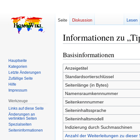
Seite
Diskussion
Lesen
Informationen zu „Ti
Basisinformationen
Zur
Zur
Navigation
Suche
Hauptseite
Kategorien
springen
springen
Anzeigetitel
Letzte Änderungen
Standardsortierschlüssel
Zufällige Seite
Hilfe
Seitenlänge (in Bytes)
Impressum
Namensraumkennnummer
Werkzeuge
Seitenkennnummer
Links auf diese Seite
Seiteninhaltssprache
Änderungen an
verlinkten Seiten
Seiteninhaltsmodell
Spezialseiten
Indizierung durch Suchmaschinen
Seiten­­informationen
Anzahl der Weiterleitungen zu dieser 