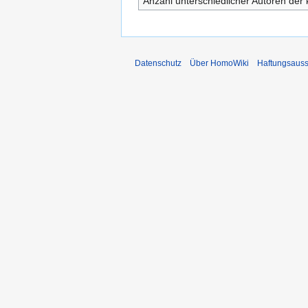
Anzahl unterschiedlicher Autoren der 
Datenschutz
Über HomoWiki
Haftungsauss