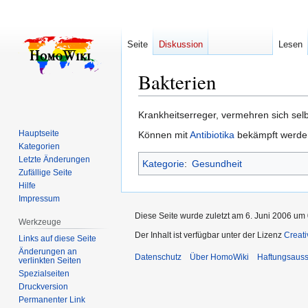
Seite
Diskussion
Lesen
Bakterien
Zur
Zur
Krankheitserreger, vermehren sich selb
Navigation
Suche
Hauptseite
Können mit
Antibiotika
bekämpft werde
springen
springen
Kategorien
Letzte Änderungen
Kategorie
:
Gesundheit
Zufällige Seite
Hilfe
Impressum
Diese Seite wurde zuletzt am 6. Juni 2006 um 
Werkzeuge
Der Inhalt ist verfügbar unter der Lizenz
Creat
Links auf diese Seite
Änderungen an
Datenschutz
Über HomoWiki
Haftungsauss
verlinkten Seiten
Spezialseiten
Druckversion
Permanenter Link