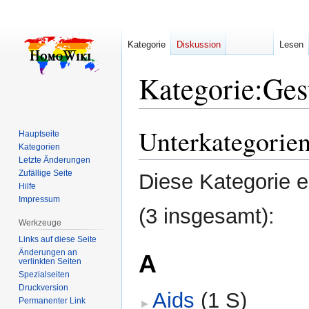
Kategorie
Diskussion
Lesen
Kategorie
:
Ges
Unterkategorie
Zur
Zur
Hauptseite
Navigation
Suche
Kategorien
Letzte Änderungen
springen
springen
Zufällige Seite
Diese Kategorie e
Hilfe
Impressum
(3 insgesamt):
Werkzeuge
Links auf diese Seite
Änderungen an
A
verlinkten Seiten
Spezialseiten
Druckversion
Aids
‎
(1 S)
Permanenter Link