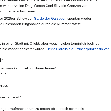
5 zahlenden Gästen hatte sie zuvor in Düsseldorf das erste mal
dem wundervollen Drag-Wesen Xeni Slay die Grenzen von
estunde verschwimmen.
der 2025er Schow der
Garde der Garstigen
spontan wieder
d unlesbaren Bingobällen durch die Nummer ratete.
in einer Stadt mit O lebt, aber wegen vielen terminlich bedingt
e nie wieder gesichtet wurde:
Hekla Floralis die Erdbeerprinzessin vo
d"
aber man kann viel von ihnen lernen”
chaud"
krass"
zwei Jahre alt"
Zunge draufmachen um zu testen ob es noch schmeckt"