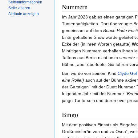
Seiten­­informationen
Nummern
Seite zitieren
Attribute anzeigen
Im Jahr 2023 gab es einen garstigen F
Tuntenhaftigkeiten. Dort überzeugte B
gemeinsam auf dem
Beach Pride Festi
binär gehaltene Show wurde geleitet vo
Ecke der (in ihren Worten getaufte)
Wo
Minütigen Nummern verhalfen ihnen lei
Tattoos aus Berlin nicht beim
seeeehr
d
Bühne, aber überlebte. Sie fuhren ver
Ben wurde von seinem Kind
Clyde Gel
eine Rolle!)
auch auf der Bühne aktiver
der Garstigen" mit der Duett Nummer
folgenden Jahr mit der Nummer
"Benni
junge-Tunte-sein und deren ever presen
Bingo
Mit dem positiven Einsatz als Bingofee
Großmeister*in von und zu Osna“, welc