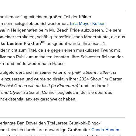
amilienausflug mit einem großen Teil der Kölner
en sein heißgeliebtes Schwesterherz
Erla Meyer Kolben
val
in Heiligenhafen beim Mr. Beach Pride aufzutreten. Die sehr
n einer veralteten, schäbig-trans*feinlichen Moderatunte, die aus
tm
ke-Lesben Fraktion
ausgebuht wurde. Ihre exact 1-
der nicht zum Titel, da sie gegen einen muskulösen Twunk mit
iversen Publikum mithalten konnten. Ihre Schwester fiel von der
wirrt und müde wieder nach Hause.
aufgefordert, sich in seiner Vaterrolle
(mM: absent Father
ist
 einzusetzen und wurde so direkt in ihrer 2024 Show "im Garten
"Du bist Gut so wie du bist! (in Klammern)"
und im darauf
 und Clyde"
zu Sarah Connor begleitet, in der sie über das
t existential anxiety geschwelgt haben.
 erlangte Ben Dover den Titel „erste Grünkohl-Bingo-
her feierlich durch ihre ehrwürdige Großmutter
Cunda Hundm