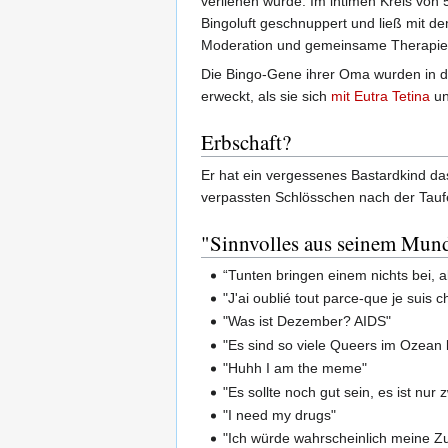
verliehen wurde. Im intimen Kreis von 
Bingoluft geschnuppert und ließ mit 
Moderation und gemeinsame Therapi
Die Bingo-Gene ihrer Oma wurden in 
erweckt, als sie sich
mit Eutra Tetina
un
Erbschaft?
Er hat ein vergessenes Bastardkind das 
verpassten Schlösschen nach der Tauf
"Sinnvolles aus seinem Mun
“Tunten bringen einem nichts bei, 
"J'ai oublié tout parce-que je suis 
"Was ist Dezember? AIDS"
"Es sind so viele Queers im Ozean 
"Huhh I am the meme"
"Es sollte noch gut sein, es ist nur 
"I need my drugs"
"Ich würde wahrscheinlich meine 