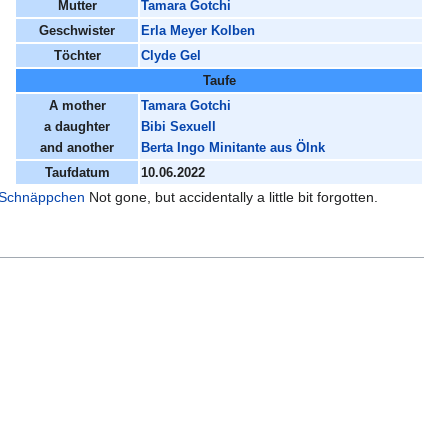
Mutter
Tamara Gotchi
Geschwister
Erla Meyer Kolben
Töchter
Clyde Gel
Taufe
A mother
Tamara Gotchi
a daughter
Bibi Sexuell
and another
Berta Ingo Minitante aus Ölnk
Taufdatum
10.06.2022
n Schnäppchen
Not gone, but accidentally a little bit forgotten.