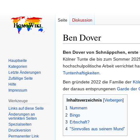
Seite
Diskussion
Ben Dover
Zur
Zur
Ben Dover von Schnäppchen, erste
Navigation
Suche
Kölner Tunte die bis zum Sommer 2025
Hauptseite
springen
springen
hochschulpolitische Arbeit verrichtet 
Kategorien
Letzte Änderungen
Tuntenhaftigkeiten
.
Zufällige Seite
Ben gründete 2022 die Familie der
Köl
Hilfe
der daraus entsprungenen
Garde der 
Impressum
Inhaltsverzeichnis
Werkzeuge
1
Nummern
Links auf diese Seite
Änderungen an
2
Bingo
verlinkten Seiten
3
Erbschaft?
Spezialseiten
4
"Sinnvolles aus seinem Mund"
Druckversion
Permanenter Link