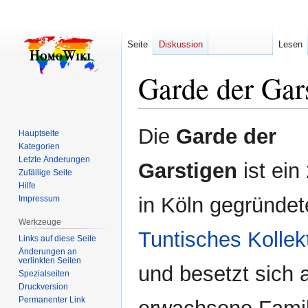
Seite
Diskussion
Lesen
Garde der Gar
Zur
Zur
Die
Garde der
Hauptseite
Navigation
Suche
Kategorien
springen
springen
Letzte Änderungen
Garstigen
ist ein
Zufällige Seite
Hilfe
in Köln gegründet
Impressum
Werkzeuge
Tuntisches Kollek
Links auf diese Seite
Änderungen an
verlinkten Seiten
und besetzt sich 
Spezialseiten
Druckversion
Permanenter Link