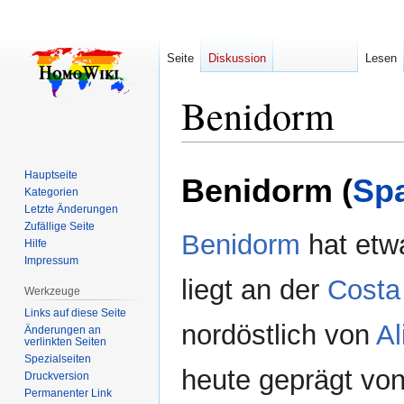
Seite
Diskussion
Lesen
Benidorm
Zur
Zur
Hauptseite
Benidorm (
Sp
Navigation
Suche
Kategorien
springen
springen
Letzte Änderungen
Zufällige Seite
Benidorm
hat etw
Hilfe
Impressum
liegt an der
Costa
Werkzeuge
Links auf diese Seite
nordöstlich von
Al
Änderungen an
verlinkten Seiten
Spezialseiten
heute geprägt vo
Druckversion
Permanenter Link