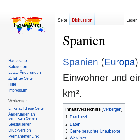
Seite
Diskussion
Lesen
Spanien
Zur
Zur
Spanien
(
Europa
)
Hauptseite
Navigation
Suche
Kategorien
springen
springen
Letzte Änderungen
Einwohner und ei
Zufällige Seite
Hilfe
km².
Impressum
Werkzeuge
Links auf diese Seite
Inhaltsverzeichnis
Änderungen an
1
Das Land
verlinkten Seiten
2
Daten
Spezialseiten
Druckversion
3
Gerne besuchte Urlaubsorte
Permanenter Link
4
Weblinks