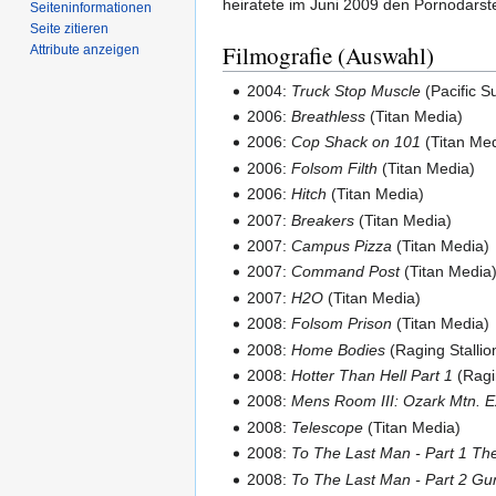
heiratete im Juni 2009 den Pornodarst
Seiten­­informationen
Seite zitieren
Filmografie (Auswahl)
Attribute anzeigen
2004:
Truck Stop Muscle
(Pacific S
2006:
Breathless
(Titan Media)
2006:
Cop Shack on 101
(Titan Me
2006:
Folsom Filth
(Titan Media)
2006:
Hitch
(Titan Media)
2007:
Breakers
(Titan Media)
2007:
Campus Pizza
(Titan Media)
2007:
Command Post
(Titan Media
2007:
H2O
(Titan Media)
2008:
Folsom Prison
(Titan Media)
2008:
Home Bodies
(Raging Stallio
2008:
Hotter Than Hell Part 1
(Ragin
2008:
Mens Room III: Ozark Mtn. Ex
2008:
Telescope
(Titan Media)
2008:
To The Last Man - Part 1 Th
2008:
To The Last Man - Part 2 Gu