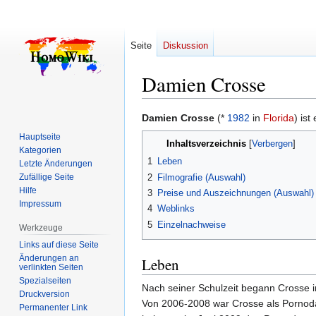
Seite
Diskussion
Damien Crosse
Zur
Zur
Damien Crosse
(*
1982
in
Florida
) ist
Navigation
Suche
Hauptseite
Inhaltsverzeichnis
springen
springen
Kategorien
1
Leben
Letzte Änderungen
2
Filmografie (Auswahl)
Zufällige Seite
Hilfe
3
Preise und Auszeichnungen (Auswahl)
Impressum
4
Weblinks
5
Einzelnachweise
Werkzeuge
Links auf diese Seite
Änderungen an
Leben
verlinkten Seiten
Spezialseiten
Nach seiner Schulzeit begann Crosse 
Druckversion
Von 2006-2008 war Crosse als Pornoda
Permanenter Link