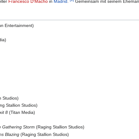
eller
Francesco D'Macho
in
Madrid
.
Gemeinsam mit seinem Ehemann 
un Entertainment)
dia)
)
n Studios)
g Stallion Studios)
it 8
(Titan Media)
e Gathering Storm
(Raging Stallion Studios)
ns Blazing
(Raging Stallion Studios)