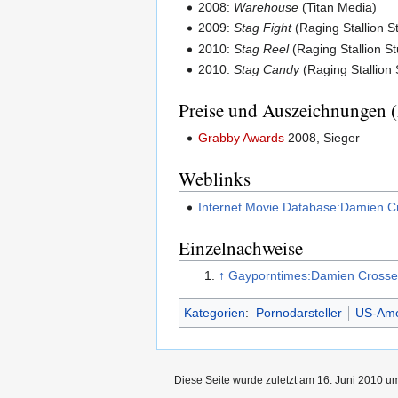
2008:
Warehouse
(Titan Media)
2009:
Stag Fight
(Raging Stallion S
2010:
Stag Reel
(Raging Stallion St
2010:
Stag Candy
(Raging Stallion 
Preise und Auszeichnungen 
Grabby Awards
2008, Sieger
Weblinks
Internet Movie Database:Damien C
Einzelnachweise
↑
Gayporntimes:Damien Crosse,
Kategorien
:
Pornodarsteller
US-Ame
Diese Seite wurde zuletzt am 16. Juni 2010 um