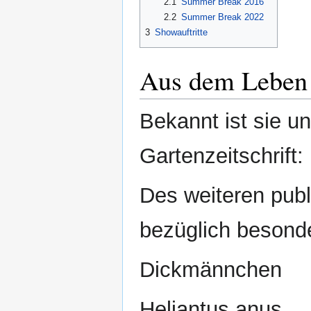
2.1
Summer Break 2016
2.2
Summer Break 2022
3
Showauftritte
Aus dem Leben
Bekannt ist sie u
Gartenzeitschrift:
Des weiteren publi
bezüglich besonde
Dickmännchen
Heliantus anus