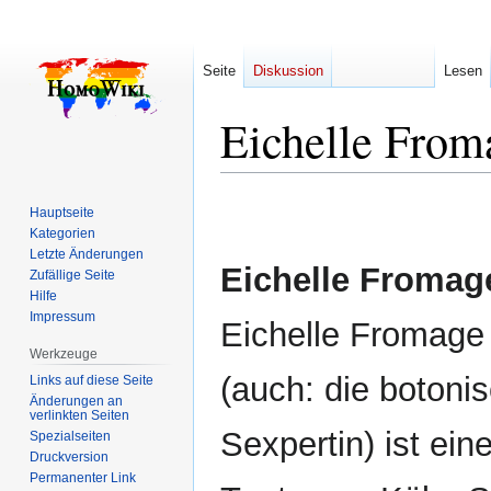
Seite
Diskussion
Lesen
Eichelle From
Zur
Zur
Hauptseite
Navigation
Suche
Kategorien
springen
springen
Letzte Änderungen
Eichelle Fromag
Zufällige Seite
Hilfe
Impressum
Eichelle Fromage
Werkzeuge
(auch: die botoni
Links auf diese Seite
Änderungen an
verlinkten Seiten
Sexpertin) ist ein
Spezialseiten
Druckversion
Permanenter Link