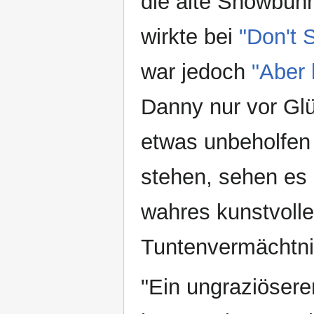
die alte Showbüh
wirkte bei
"Don't 
war jedoch
"Aber 
Danny nur vor Glü
etwas unbeholfen 
stehen, sehen es d
wahres kunstvoll
Tuntenvermächtni
"Ein ungraziösere