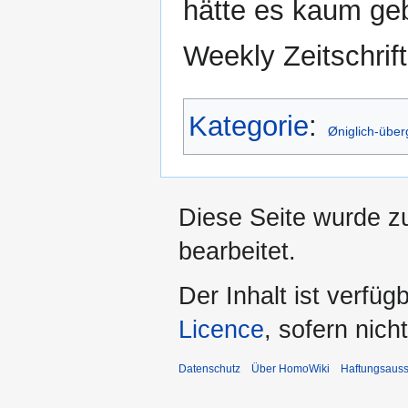
hätte es kaum geb
Weekly Zeitschrif
Kategorie
:
Øniglich-über
Diese Seite wurde z
bearbeitet.
Der Inhalt ist verfüg
Licence
, sofern nic
Datenschutz
Über HomoWiki
Haftungsauss