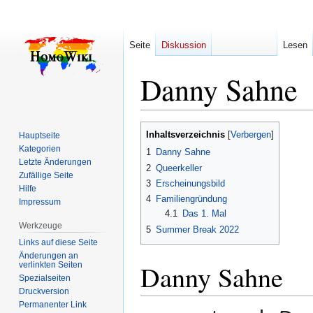
Seite
Diskussion
Lesen
Danny Sahne
Zur
Zur
Inhaltsverzeichnis
Hauptseite
Navigation
Suche
Kategorien
1
Danny Sahne
springen
springen
Letzte Änderungen
2
Queerkeller
Zufällige Seite
3
Erscheinungsbild
Hilfe
4
Familiengründung
Impressum
4.1
Das 1. Mal
Werkzeuge
5
Summer Break 2022
Links auf diese Seite
Änderungen an
Danny Sahne
verlinkten Seiten
Spezialseiten
Druckversion
Permanenter Link