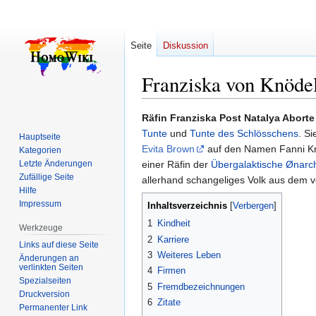
Seite
Diskussion
Franziska von Knöde
Zur
Zur
Räfin Franziska Post Natalya Abort
Navigation
Suche
Tunte
und
Tunte des Schlösschens
. S
Hauptseite
springen
springen
Evita Brown
auf den Namen Fanni K
Kategorien
Letzte Änderungen
einer Räfin der
Übergalaktische Ønarc
Zufällige Seite
allerhand schangeliges Volk aus dem 
Hilfe
Impressum
Inhaltsverzeichnis
1
Kindheit
Werkzeuge
2
Karriere
Links auf diese Seite
3
Weiteres Leben
Änderungen an
verlinkten Seiten
4
Firmen
Spezialseiten
5
Fremdbezeichnungen
Druckversion
6
Zitate
Permanenter Link