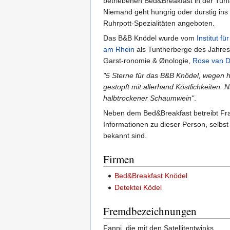
betriebenen Bed&Breakfast in der Tunte
Niemand geht hungrig oder durstig in
Ruhrpott-Spezialitäten angeboten.
Das B&B Knödel wurde vom
Institut f
am Rhein
als Tuntherberge des Jahres 2
Garst-ronomie & Ønologie,
Rose van 
"5 Sterne für das B&B Knödel, wegen h
gestopft mit allerhand Köstlichkeiten. 
halbtrockener Schaumwein"
.
Neben dem Bed&Breakfast betreibt Fran
Informationen zu dieser Person, selbst
bekannt sind.
Firmen
Bed&Breakfast Knödel
Detektei Ködel
Fremdbezeichnungen
Fanni, die mit den Satellitentwinks