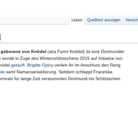
Lesen
Quelltext anzeigen
Versio
l
e geborene von Knödel
(aka Fanni Knödel) ist eine Dortmunder
ie wurde in Zuge des Winterschlösschens 2015 auf Initiative von
nödel
getauft
.
Brigitte Oytoy
verlieh ihr im Anschluss den Rang
hie
samt Namenserweiterung. Seitdem schleppt Franziska
vormals für lange Zeit verstummten Dortmund ins Schlösschen.