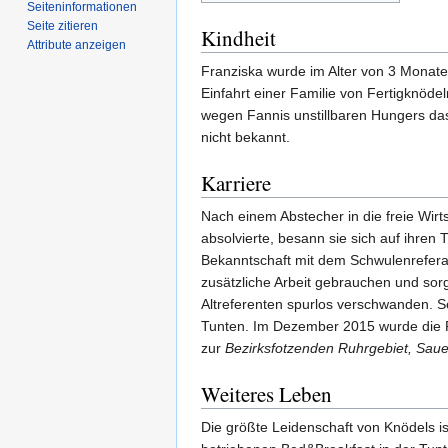
Seiten­­informationen
Seite zitieren
Kindheit
Attribute anzeigen
Franziska wurde im Alter von 3 Monaten
Einfahrt einer Familie von Fertigknöd
wegen Fannis unstillbaren Hungers das 
nicht bekannt.
Karriere
Nach einem Abstecher in die freie Wir
absolvierte, besann sie sich auf ihre
Bekanntschaft mit dem Schwulenreferat
zusätzliche Arbeit gebrauchen und so
Altreferenten spurlos verschwanden. 
Tunten. Im Dezember 2015 wurde die 
zur
Bezirksfotzenden Ruhrgebiet, Saue
Weiteres Leben
Die größte Leidenschaft von Knödels i