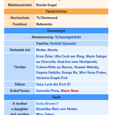
Markenzeichen
Runde Kugel
Tatsächliches
Hochschule
TU Dortmund
Funktion
Referentin
Genealogie
Abstammung:
Schaumgetränkt
Familie:
Knödel Dynastie
Vertuntet mit
Mutter Aborte
Erna Örter
,
Ulla Cock am Ring
,
Marie Salope
au Chocolat
,
Anal-Ina vom Hochpunkt
,
Töchter
Crème-Hilde au Beurre
,
Huawei Melody
,
Gayma Gebühr
,
Kenga Ru
,
Mini Ilona Fisten
,
Vectoria Graph-Fick
Söhne
Gary Leck die Eich El
Enkel*innen
Senorita Flora
,
Mario Nese
Taufe
A mother
Evita Brown
a daughter
Roswitha Rein von Hinten
and another
Miss Taken