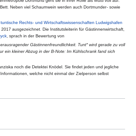
nmetropole Dortmund geht sie in ihrer Rolle als Mutti voll auf.
s Bett. Neben viel Schaumwein werden auch Dortmunder- sowie
ür tuntische Rechts- und Wirtschaftswissenschaften Ludwigshafen
017 ausgezeichnet. Die Institutsleiterin für Gästinnenwirtschaft,
Dyck
, sprach in der Bewertung von
erausragender Gästinnenfreundlichkeit. Tunt* wird gerade zu voll
Nur ein kleiner Abzug in der B-Note: Im Kühlschrank fand sich
ziska noch die Detektei Knödel. Sie findet jeden und jegliche
 Informationen, welche nicht einmal der Zielperson selbst