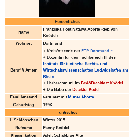
Persönliches
Franziska Post Natalya Aborte (geb.von
Name
Knödel)
Wohnort
Dortmund
+ Kreisfotzende der
FTP Dortmund
+ Dozentin für den Fachbereich III des
Instituts für tuntische Rechts- und
Beruf // Ämter
Wirtschaftswissenschaften Ludwigshafen am
Rhein
+ Herbergsmutti im
Bed&Breakfast Knödel
+ Die Babo der
Detektei Ködel
Familienstand
vertuntet mit
Mutter Aborte
Geburtstag
199X
Tuntisches
1. Schlösschen
Winter 2015
Rufname
Fanny Knödel
Klassifikation
Adel, Schäbbige Alte