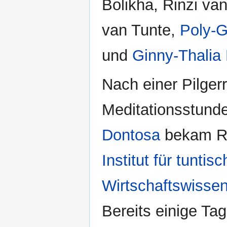
Bolikha, Rinzi va
van Tunte,
Poly-G
und
Ginny-Thalia 
Nach einer Pilger
Meditationsstunde
Dontosa
bekam Ro
Institut für tunti
Wirtschaftswisse
Bereits einige T