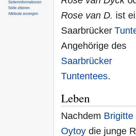
Rose van Dyck
od
Seiten­­informationen
Seite zitieren
Rose van D.
ist e
Attribute anzeigen
Saarbrücker
Tunt
Angehörige des
Saarbrücker
Tuntentees
.
Leben
Nachdem
Brigitte
Oytoy
die junge 