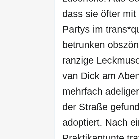
dass sie öfter mi
Partys im trans*q
betrunken obszön
ranzige Leckmusc
van Dick am Aben
mehrfach adelig
der Straße gefund
adoptiert. Nach ei
Praktikantunte tra