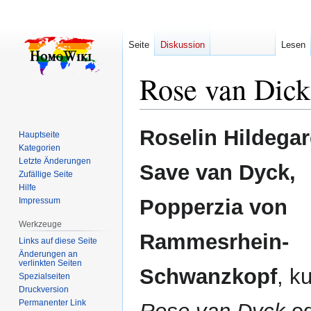
Seite
Diskussion
Lesen
Rose van Dick
Zur
Zur
Roselin Hildega
Hauptseite
Navigation
Suche
Kategorien
springen
springen
Letzte Änderungen
Save van Dyck,
Zufällige Seite
Hilfe
Popperzia von
Impressum
Werkzeuge
Rammesrhein-
Links auf diese Seite
Änderungen an
verlinkten Seiten
Schwanzkopf
, k
Spezialseiten
Druckversion
Permanenter Link