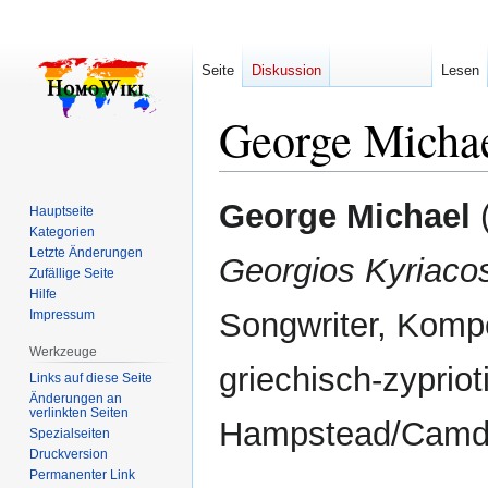
Seite
Diskussion
Lesen
George Micha
Zur
Zur
George Michael
Hauptseite
Navigation
Suche
Kategorien
springen
springen
Letzte Änderungen
Georgios Kyriaco
Zufällige Seite
Hilfe
Songwriter, Komp
Impressum
Werkzeuge
griechisch-zyprio
Links auf diese Seite
Änderungen an
verlinkten Seiten
Hampstead/Camde
Spezialseiten
Druckversion
Permanenter Link