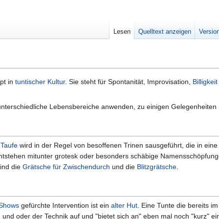
Lesen
Quelltext anzeigen
Versio
pt in
tuntischer Kultur
. Sie steht für Spontanität, Improvisation,
Billigkeit
unterschiedliche Lebensbereiche anwenden, zu einigen Gelegenheiten ha
e
Taufe
wird in der Regel von besoffenen Trinen sausgeführt, die in ein
tstehen mitunter grotesk oder besonders schäbige Namensschöpfungen
ind die
Grätsche für Zwischendurch
und die
Blitzgrätsche
.
Shows
gefürchte Intervention ist ein
alter Hut
. Eine Tunte die bereits 
n und oder der Technik auf und "bietet sich an" eben mal noch "kurz"