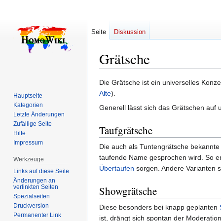
Seite
Diskussion
Grätsche
Zur
Zur
Die Grätsche ist ein universelles Konze
Navigation
Suche
Alte
).
Hauptseite
springen
springen
Kategorien
Generell lässt sich das Grätschen auf 
Letzte Änderungen
Zufällige Seite
Taufgrätsche
Hilfe
Impressum
Die auch als Tuntengrätsche bekannt
taufende Name gesprochen wird. So en
Werkzeuge
Übertaufen
sorgen. Andere Varianten s
Links auf diese Seite
Änderungen an
verlinkten Seiten
Showgrätsche
Spezialseiten
Druckversion
Diese besonders bei knapp geplanten
Permanenter Link
ist, drängt sich spontan der Moderatio