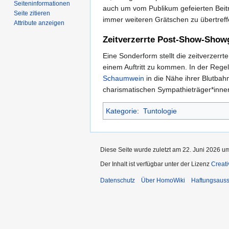
Seiten­­informationen
auch um vom Publikum gefeierten Beit
Seite zitieren
immer weiteren Grätschen zu übertref
Attribute anzeigen
Zeitverzerrte Post-Show-Show
Eine Sonderform stellt die zeitverzerr
einem Auftritt zu kommen. In der Reg
Schaumwein
in die Nähe ihrer Blutbah
charismatischen Sympathieträger*innen
Kategorie
:
Tuntologie
Diese Seite wurde zuletzt am 22. Juni 2026 um
Der Inhalt ist verfügbar unter der Lizenz
Creat
Datenschutz
Über HomoWiki
Haftungsauss