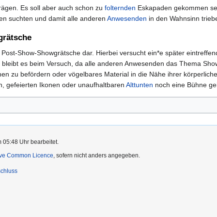
rägen. Es soll aber auch schon zu
folternden
Eskapaden gekommen sein
fen suchten und damit alle anderen
Anwesenden
in den Wahnsinn trieb
grätsche
te Post-Show-Showgrätsche dar. Hierbei versucht ein*e später eintreff
el bleibt es beim Versuch, da alle anderen Anwesenden das Thema Show
nen zu befördern oder vögelbares Material in die Nähe ihrer körperlic
, gefeierten Ikonen oder unaufhaltbaren
Alttunten
noch eine Bühne gebo
 05:48 Uhr bearbeitet.
ive Common Licence
, sofern nicht anders angegeben.
chluss