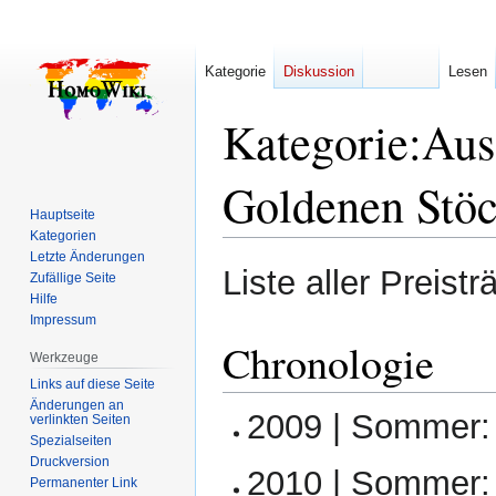
Kategorie
Diskussion
Lesen
Kategorie
:
Aus
Goldenen Stöc
Hauptseite
Kategorien
Letzte Änderungen
Zur
Zur
Liste aller Preist
Zufällige Seite
Navigation
Suche
Hilfe
springen
springen
Impressum
Chronologie
Werkzeuge
Links auf diese Seite
Änderungen an
2009 | Sommer: 
verlinkten Seiten
Spezialseiten
Druckversion
2010 | Sommer: 
Permanenter Link