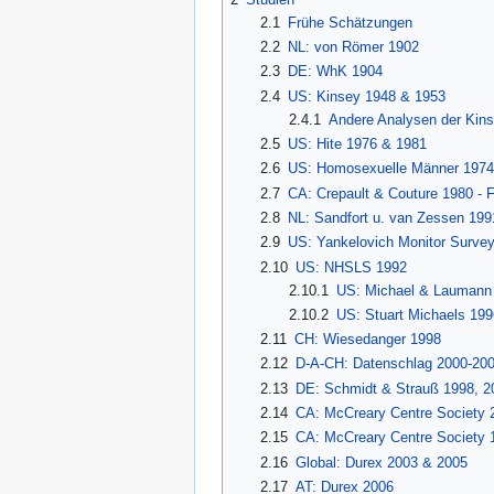
2.1
Frühe Schätzungen
2.2
NL: von Römer 1902
2.3
DE: WhK 1904
2.4
US: Kinsey 1948 & 1953
2.4.1
Andere Analysen der Kin
2.5
US: Hite 1976 & 1981
2.6
US: Homosexuelle Männer 1974
2.7
CA: Crepault & Couture 1980 - 
2.8
NL: Sandfort u. van Zessen 199
2.9
US: Yankelovich Monitor Surve
2.10
US: NHSLS 1992
2.10.1
US: Michael & Laumann
2.10.2
US: Stuart Michaels 199
2.11
CH: Wiesedanger 1998
2.12
D-A-CH: Datenschlag 2000-20
2.13
DE: Schmidt & Strauß 1998, 2
2.14
CA: McCreary Centre Society 2
2.15
CA: McCreary Centre Society 
2.16
Global: Durex 2003 & 2005
2.17
AT: Durex 2006