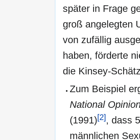
später in Frage g
groß angelegten 
von zufällig aus
haben, förderte n
die Kinsey-Schät
Zum Beispiel er
National Opinio
[2]
(1991)
, dass 
männlichen Sexua