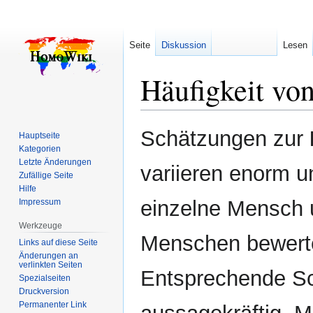
Seite
Diskussion
Lesen
Häufigkeit vo
Zur
Zur
Schätzungen zur
Hauptseite
Navigation
Suche
Kategorien
springen
springen
Letzte Änderungen
variieren enorm u
Zufällige Seite
Hilfe
einzelne Mensch u
Impressum
Werkzeuge
Menschen bewerte
Links auf diese Seite
Änderungen an
verlinkten Seiten
Entsprechende Sc
Spezialseiten
Druckversion
Permanenter Link