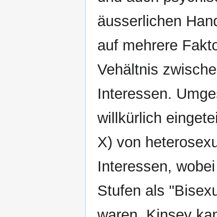
äusserlichen Han
auf mehrere Fakto
Vehältnis zwisch
Interessen. Umges
willkürlich einget
X) von heterosexu
Interessen, wobei
Stufen als "Bisex
waren. Kinsey ka