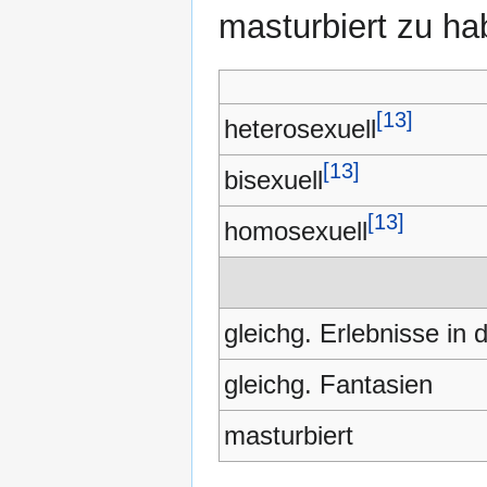
masturbiert zu ha
[13]
heterosexuell
[13]
bisexuell
[13]
homosexuell
gleichg. Erlebnisse in 
gleichg. Fantasien
masturbiert