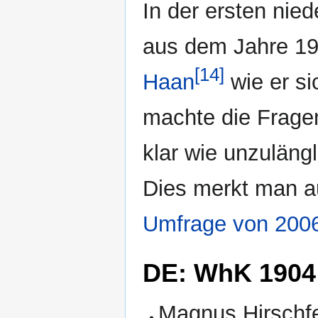
In der ersten nie
aus dem Jahre 190
[14]
Haan
wie er si
machte die Frage
klar wie unzuläng
Dies merkt man a
Umfrage von 200
DE: WhK 1904
Magnus Hirschf