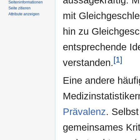
aussagekräftig. M
Seiten­­informationen
Seite zitieren
mit Gleichgeschle
Attribute anzeigen
hin zu Gleichgesc
entsprechende Ide
[1]
verstanden.
Eine andere häufi
Medizinstatistike
Prävalenz
. Selbs
gemeinsames Krit