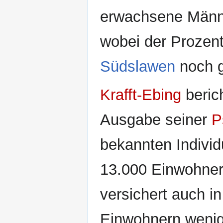
erwachsene Männe
wobei der Prozen
Südslawen
noch g
Krafft-Ebing
berich
Ausgabe seiner
P
bekannten Individ
13.000 Einwohnern
versichert auch in
Einwohnern wenig