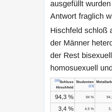
ausgefüllt wurden
Antwort fraglich w
Hischfeld schloß
der Männer heter
der Rest bisexuell
homosuexuell und
[16]
Schluss
Studenten
Metallarb
[13]
Hirschfeld
94,3 %
94 %
94
3,4 %
4,5 %
3