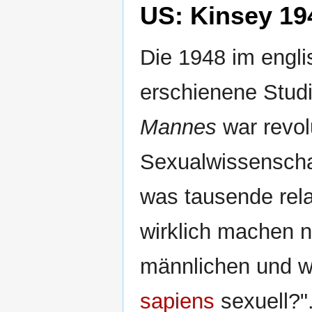
US: Kinsey 19
Die 1948 im engli
erschienene Stud
Mannes
war revol
Sexualwissenschaf
was tausende rela
wirklich machen 
männlichen und we
sapiens
sexuell?"