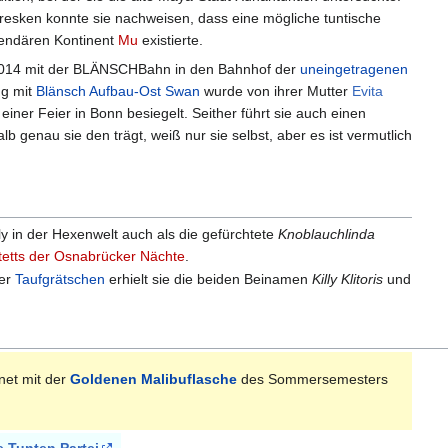
resken konnte sie nachweisen, dass eine mögliche tuntische
gendären Kontinent
Mu
existierte.
 2014 mit der BLÄNSCHBahn in den Bahnhof der
uneingetragenen
ng mit
Blänsch Aufbau-Ost Swan
wurde von ihrer Mutter
Evita
einer Feier in Bonn besiegelt. Seither führt sie auch einen
alb genau sie den trägt, weiß nur sie selbst, aber es ist vermutlich
illy in der Hexenwelt auch als die gefürchtete
Knoblauchlinda
etts der Osnabrücker Nächte
.
her
Taufgrätschen
erhielt sie die beiden Beinamen
Killy Klitoris
und
net mit der
Goldenen Malibuflasche
des Sommersemesters