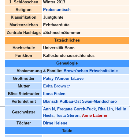
1. Schlösschen
Winter 2013
Religion
Protestuntisch
Klassifikation
Juntgtunte
Markenzeichen
Echthaardutte
Zentrale Hashtags
#SchneeImSommer
Tatsächliches
Hochschule
Universität Bonn
Funktion
Kaffestundenausrichtendes
Genealogie
Abstammung & Familie:
Brown'schen Erbschaftslinie
Großmütter
Patsy l'Amour laLove
Mutter
Evita Brown
Böse Stiefmutter
Ilona Fisten
Vertuntet mit
Blänsch Aufbau-Ost Swan-Mandscharo
Ann N
,
Fregatte Gorch-Fuck
,
Rita Lin
,
Hellin
Geschwister
Heels
,
Testa Steron
,
Anne Laterne
Töchter
Dirne Helene
Taufe