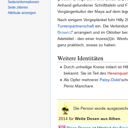
Seiten­­informationen
Anhand gefundener Schrifttafeln und F
Seite zitieren
Vorgängerkultur der Maya auf dem le
Attribute anzeigen
Nach einigem Vorgeplänkel fuhr Hilly
Tuntenpartnerschaft
ein. Die Verbindu
Brown
arrangiert und im Oktober bei 
Adelstitel - den einer Inzess(t)in. Wesh
ganz praktisch, sowas zu haben.
Weitere Identitäten
Durch unheilige Kreise initiert ist H
bekannt. Sie ist Teil des
Hexenquart
Als Opfer mehrerer
Patsy
-
Dokti
'sc
Penis Manchare
.
Die Person wurde ausgezeich
2014 für
Weite Dosen aus Athen
.