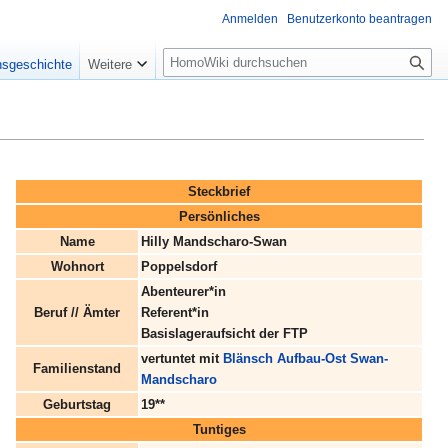
Anmelden
Benutzerkonto beantragen
Suche
nsgeschichte
Weitere
Steckbrief
Persönliches
Name
Hilly Mandscharo-Swan
Wohnort
Poppelsdorf
Abenteurer*in
Beruf // Ämter
Referent*in
Basislageraufsicht der FTP
vertuntet mit
Blänsch Aufbau-Ost Swan-
Familienstand
Mandscharo
Geburtstag
19**
Tuntiges