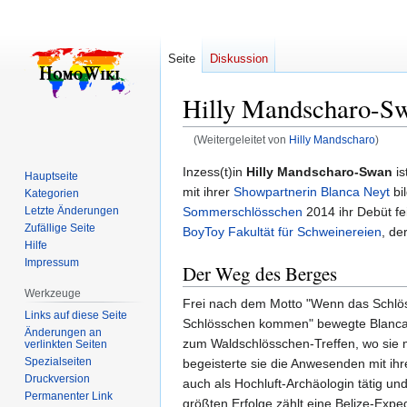
Seite
Diskussion
Hilly Mandscharo-S
(Weitergeleitet von
Hilly Mandscharo
)
Zur
Zur
Inzess(t)in
Hilly Mandscharo-Swan
is
Hauptseite
Navigation
Suche
mit ihrer
Showpartnerin
Blanca Neyt
bi
Kategorien
springen
springen
Sommerschlösschen
2014 ihr Debüt fe
Letzte Änderungen
Zufällige Seite
BoyToy Fakultät für Schweinereien
, de
Hilfe
Impressum
Der Weg des Berges
Werkzeuge
Frei nach dem Motto "Wenn das Schlö
Links auf diese Seite
Schlösschen kommen" bewegte Blanca 
Änderungen an
zum Waldschlösschen-Treffen, wo sie m
verlinkten Seiten
Spezialseiten
begeisterte sie die Anwesenden mit ihr
Druckversion
auch als Hochluft-Archäologin tätig un
Permanenter Link
größten Erfolge zählt eine Belize-Exped