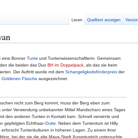
Lesen
Quelltext anzeigen
Versio
wan
t eine Bonner
Tunte
und Tuntenwissenschaftlerin. Gemeinsam
lden die beiden das Duo
BH im Doppelpack
, als das sie beim
ierten. Der Auftritt wurde mit dem
Schangeligkeitsförderpreis
der
r
Goldenen Flasche
ausgezeichnet.
sschen nicht zum Berg kommt, muss der Berg eben zum
unter Verwendung unbekannter Mittel Mandscharo eines Tages
it den anderen Tunten in Kontakt kam. Schnell verwirrte und
er gepfelgten Echthaar-
Dutte
. Neben dem Tuntentum ist Hilly
d erforscht Tuntenkulturen in höheren Lagen. Zu einem ihrer
ition, bei der sie die alte Maya-Stadt Xunantuntich untersuchte.