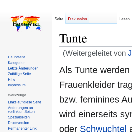
Seite
Diskussion
Lesen
Tunte
(Weitergeleitet von
J
Hauptseite
Kategorien
Zur
Zur
Als Tunte werden 
Letzte Änderungen
Navigation
Suche
Zufällige Seite
springen
springen
Hilfe
Frauenkleider tra
Impressum
Werkzeuge
bzw. feminines Au
Links auf diese Seite
Änderungen an
wird einerseits 
verlinkten Seiten
Spezialseiten
Druckversion
oder
Schwuchtel
a
Permanenter Link