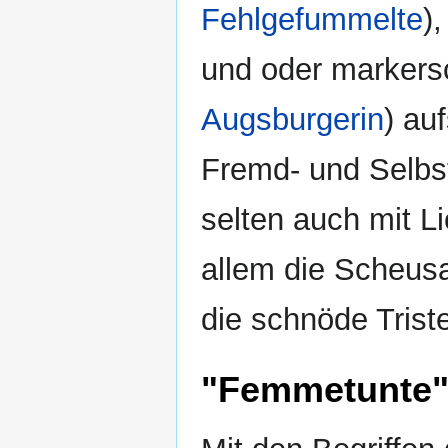
Fehlgefummelte
)
und oder markersc
Augsburgerin
) au
Fremd- und Selbst
selten auch mit Lie
allem die Scheusa
die schnöde Trist
"Femmetunte"