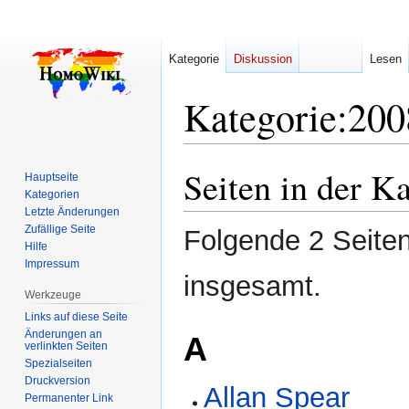
Kategorie
Diskussion
Lesen
Kategorie
:
200
Seiten in der K
Zur
Zur
Hauptseite
Navigation
Suche
Kategorien
Letzte Änderungen
springen
springen
Zufällige Seite
Folgende 2 Seiten
Hilfe
Impressum
insgesamt.
Werkzeuge
Links auf diese Seite
Änderungen an
A
verlinkten Seiten
Spezialseiten
Druckversion
Allan Spear
Permanenter Link