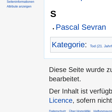
Seiten­­informationen
Attribute anzeigen
S
Pascal Sevran
Kategorie
:
Tod (21. Jahr
Diese Seite wurde z
bearbeitet.
Der Inhalt ist verfüg
Licence
, sofern nic
Datenschutz
Über HomoWiki
Haftungsauss