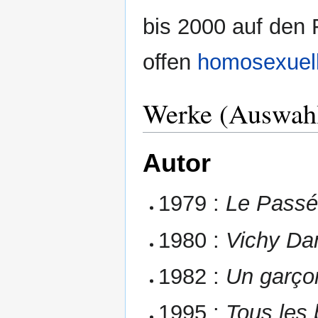
bis 2000 auf den
offen
homosexuel
Werke (Auswah
Autor
1979 :
Le Passé
1980 :
Vichy Da
1982 :
Un garço
1995 :
Tous les 