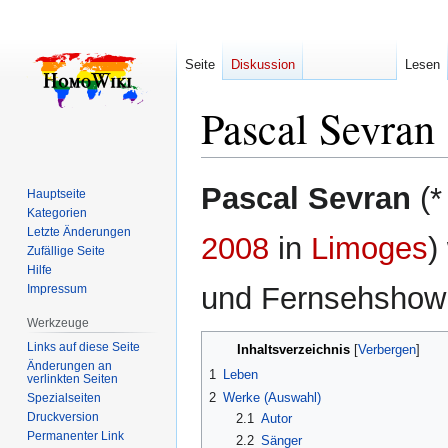
Seite
Diskussion
Lesen
Pascal Sevran
Zur
Zur
Pascal Sevran
(
Hauptseite
Navigation
Suche
Kategorien
springen
springen
Letzte Änderungen
2008
in
Limoges
)
Zufällige Seite
Hilfe
und Fernsehshow
Impressum
Werkzeuge
Links auf diese Seite
Inhaltsverzeichnis
Änderungen an
1
Leben
verlinkten Seiten
2
Werke (Auswahl)
Spezialseiten
Druckversion
2.1
Autor
Permanenter Link
2.2
Sänger