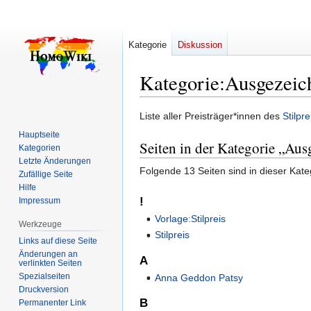
Kategorie
Diskussion
Kategorie
:
Ausgezeich
Zur
Zur
Liste aller Preisträger*innen des
Stilpr
Navigation
Suche
Hauptseite
Seiten in der Kategorie „Aus
springen
springen
Kategorien
Letzte Änderungen
Folgende 13 Seiten sind in dieser Kate
Zufällige Seite
Hilfe
!
Impressum
Vorlage:Stilpreis
Werkzeuge
Stilpreis
Links auf diese Seite
Änderungen an
A
verlinkten Seiten
Spezialseiten
Anna Geddon Patsy
Druckversion
B
Permanenter Link