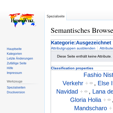
Spezialseite
Semantisches Brows
Zur
Zur
Kategorie:Ausgezeichnet 
Navigation
Suche
Attributgruppen ausblenden
Attribut
Hauptseite
springen
springen
Kategorien
Diese Seite enthält keine Attribute.
Letzte Änderungen
Zufällige Seite
Classification properties
Hilfe
Impressum
Fashio Nis
Werkzeuge
Verkehr
+
,
Else 
Spezialseiten
Navidad
+
,
Lana d
Druckversion
Gloria Holia
+
Mandscharo
+