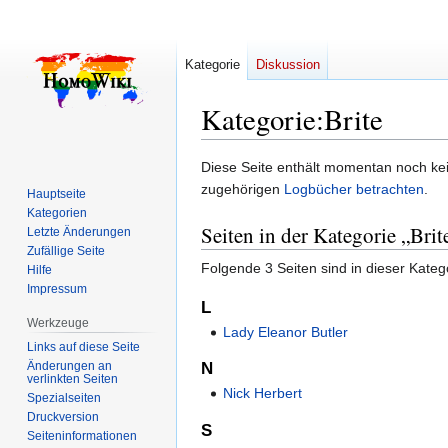
Kategorie
Diskussion
Kategorie
:
Brite
Zur
Zur
Diese Seite enthält momentan noch kein
Navigation
Suche
zugehörigen
Logbücher betrachten
.
Hauptseite
springen
springen
Kategorien
Seiten in der Kategorie „Brit
Letzte Änderungen
Zufällige Seite
Folgende 3 Seiten sind in dieser Kateg
Hilfe
Impressum
L
Werkzeuge
Lady Eleanor Butler
Links auf diese Seite
Änderungen an
N
verlinkten Seiten
Nick Herbert
Spezialseiten
Druckversion
S
Seiten­­informationen