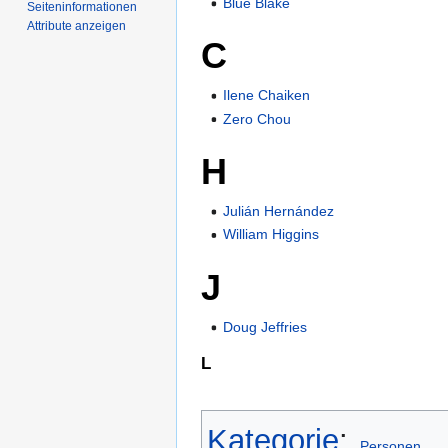
Blue Blake
Seiten­­informationen
Attribute anzeigen
C
Ilene Chaiken
Zero Chou
H
Julián Hernández
William Higgins
J
Doug Jeffries
L
Kategorie
:
Personen