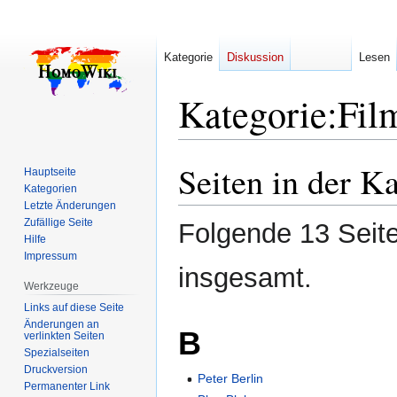
Kategorie
Diskussion
Lesen
Kategorie
:
Fil
Seiten in der K
Zur
Zur
Hauptseite
Navigation
Suche
Kategorien
Letzte Änderungen
springen
springen
Zufällige Seite
Folgende 13 Seite
Hilfe
Impressum
insgesamt.
Werkzeuge
Links auf diese Seite
Änderungen an
B
verlinkten Seiten
Spezialseiten
Druckversion
Peter Berlin
Permanenter Link