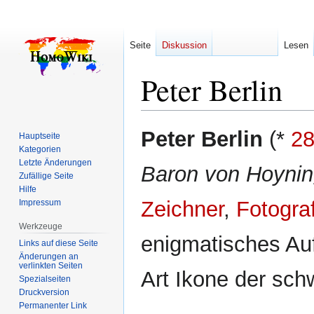
Seite
Diskussion
Lesen
Peter Berlin
Zur
Zur
Peter Berlin
(*
28
Hauptseite
Navigation
Suche
Kategorien
springen
springen
Letzte Änderungen
Baron von Hoyni
Zufällige Seite
Hilfe
Zeichner
,
Fotogra
Impressum
Werkzeuge
enigmatisches Auf
Links auf diese Seite
Änderungen an
verlinkten Seiten
Art Ikone der sc
Spezialseiten
Druckversion
Permanenter Link