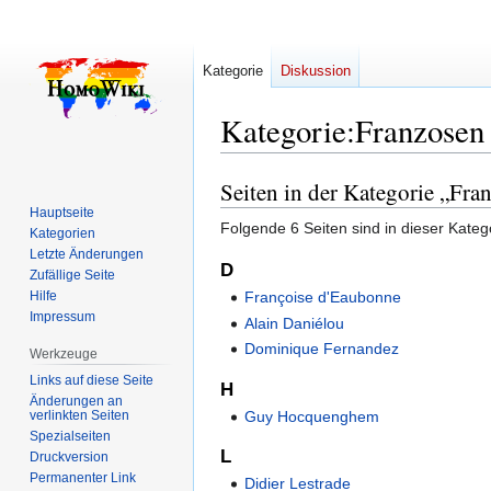
Kategorie
Diskussion
Kategorie
:
Franzosen
Seiten in der Kategorie „Fra
Zur
Zur
Navigation
Suche
Hauptseite
Folgende 6 Seiten sind in dieser Kateg
Kategorien
springen
springen
Letzte Änderungen
D
Zufällige Seite
Hilfe
Françoise d'Eaubonne
Impressum
Alain Daniélou
Dominique Fernandez
Werkzeuge
Links auf diese Seite
H
Änderungen an
verlinkten Seiten
Guy Hocquenghem
Spezialseiten
L
Druckversion
Permanenter Link
Didier Lestrade