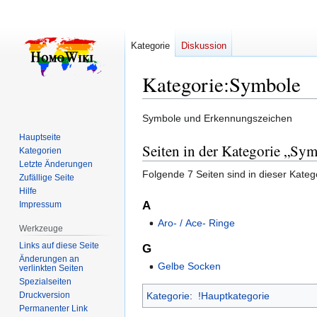
Kategorie
Diskussion
Kategorie
:
Symbole
Zur
Zur
Symbole und Erkennungszeichen
Navigation
Suche
Hauptseite
Seiten in der Kategorie „Sy
springen
springen
Kategorien
Letzte Änderungen
Folgende 7 Seiten sind in dieser Kateg
Zufällige Seite
Hilfe
A
Impressum
Aro- / Ace- Ringe
Werkzeuge
Links auf diese Seite
G
Änderungen an
Gelbe Socken
verlinkten Seiten
Spezialseiten
Druckversion
Kategorie
:
!Hauptkategorie
Permanenter Link