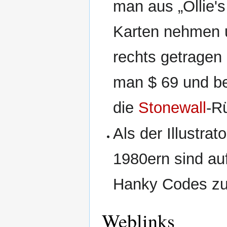
man aus „Ollie'
Karten nehmen u
rechts getragen 
man $ 69 und be
die
Stonewall
-R
Als der Illustra
1980ern sind au
Hanky Codes zu
Weblinks