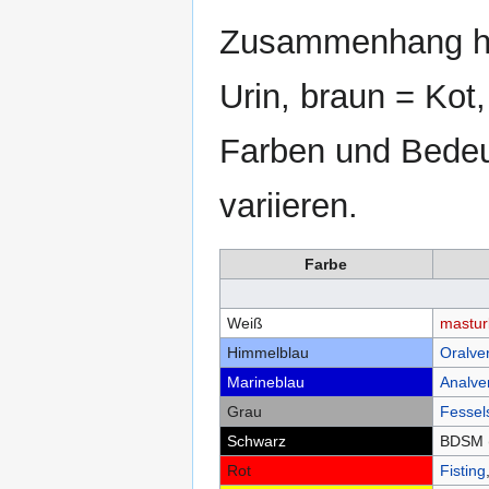
Zusammenhang ha
Urin, braun = Kot,
Farben und Bedeu
variieren.
Farbe
Weiß
mastur
Himmelblau
Oralve
Marineblau
Analve
Grau
Fessel
Schwarz
BDSM 
Rot
Fisting