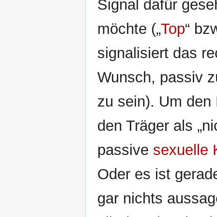
Signal dafür gese
möchte („
Top
“ bzw
signalisiert das 
Wunsch, passiv zu
zu sein). Um den
den Träger als „ni
passive
sexuelle 
Oder es ist gerad
gar nichts aussa