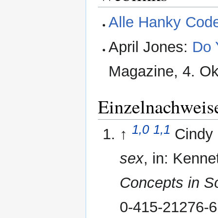
Alle Hanky Cod
April Jones:
Do 
Magazine, 4. Ok
Einzelnachweis
1,0
1,1
↑
Cindy
sex
, in: Kenn
Concepts in S
0-415-21276-6