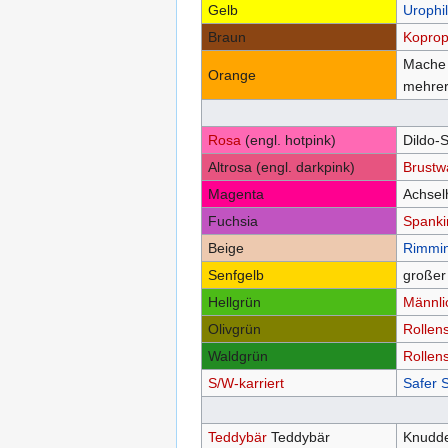
Gelb
Urophil
Braun
Koproph
Mache 
Orange
mehrer
Rosa
(engl. hotpink)
Dildo-S
Altrosa (engl. darkpink)
Brustw
Magenta
Achsel
Fuchsia
Spanki
Beige
Rimmi
Senfgelb
großer
Hellgrün
Männlic
Olivgrün
Rollens
Waldgrün
Rollens
S/W-karriert
Safer 
Teddybär
Teddybär
Knudde