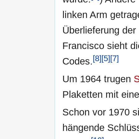
linken Arm getrag
Überlieferung de
Francisco sieht d
[8]
[5]
[7]
Codes.
Um 1964 trugen
Plaketten mit ein
Schon vor 1970 si
hängende Schlüss