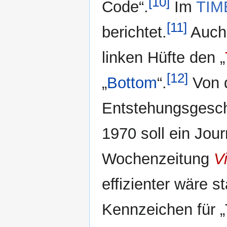
[10]
Code“.
Im
TIM
[11]
berichtet.
Auch 
linken Hüfte den „
[12]
„
Bottom
“.
Von 
Entstehungsgesch
1970 soll ein Jour
Wochenzeitung
V
effizienter wäre s
Kennzeichen für „