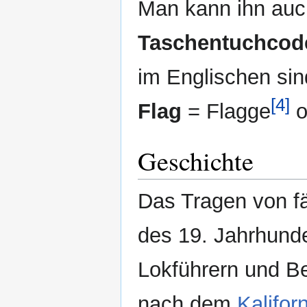
Man kann ihn auc
Taschentuchcod
im Englischen si
[4]
Flag
= Flagge
o
Geschichte
Das Tragen von f
des 19. Jahrhund
Lokführern und B
nach dem
Kalifor