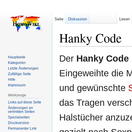
Seite
Diskussion
Lesen
Hanky Code
Zur
Zur
Der
Hanky Code
Hauptseite
Navigation
Suche
Kategorien
springen
springen
Letzte Änderungen
Eingeweihte die M
Zufällige Seite
Hilfe
und gewünschte
Impressum
Werkzeuge
das Tragen versch
Links auf diese Seite
Änderungen an
verlinkten Seiten
Halstücher anzuze
Spezialseiten
Druckversion
Permanenter Link