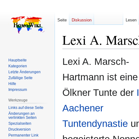
Seite
Diskussion
Lesen
Lexi A. Mars
Zur
Zur
Lexi A. Marsch-
Hauptseite
Navigation
Suche
Kategorien
springen
springen
Letzte Änderungen
Hartmann ist eine
Zufällige Seite
Hilfe
Ölkner Tunte der
Impressum
Werkzeuge
Aachener
Links auf diese Seite
Änderungen an
verlinkten Seiten
Tuntendynastie
u
Spezialseiten
Druckversion
Permanenter Link