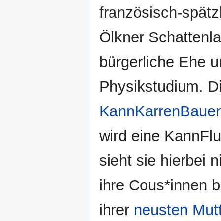
französisch-spät
Ölkner Schattenlan
bürgerliche Ehe 
Physikstudium. Di
KannKarrenBaue
wird eine KannFl
sieht sie hierbei
ihre Cous*innen b
ihrer
neusten Mut