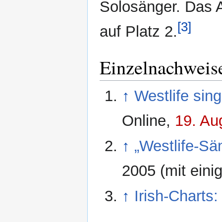
Solosänger. Das A
[3]
auf Platz 2.
Einzelnachweis
↑
Westlife sing
Online,
19. Au
↑
„Westlife-Sä
2005 (mit eini
↑
Irish-Charts