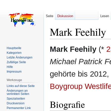
Seite
Diskussion
Lesen
Mark Feehily
Zur
Zur
Mark Feehily
(*
2
Hauptseite
Navigation
Suche
Kategorien
springen
springen
Letzte Änderungen
Michael Patrick F
Zufällige Seite
Hilfe
gehörte bis 2012,
Impressum
Werkzeuge
Boygroup
Westlif
Links auf diese Seite
Änderungen an
verlinkten Seiten
Spezialseiten
Biografie
Druckversion
Permanenter Link