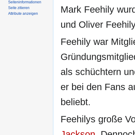
Seiten­­informationen
Mark Feehily wur
Seite zitieren
Attribute anzeigen
und Oliver Feehil
Feehily war Mitgli
Gründungsmitgliede
als schüchtern u
er bei den Fans a
beliebt.
Feehilys große Vo
Jackson
. Dennoch