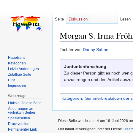
Seite
Diskussion
Lesen
Morgan S. Irma Fröh
Zur
Zur
Tochter von
Danny Sahne
Navigation
Suche
Hauptseite
springen
springen
Kategorien
Juntuntenforschung
Letzte Änderungen
Zu dieser Person gibt es noch weni
Zufällige Seite
anzustrengen und den Artikel auszu
Hilfe
Impressum
Werkzeuge
Kategorien
:
Summerbreakdown der s
Links auf diese Seite
Änderungen an
verlinkten Seiten
Spezialseiten
Diese Seite wurde zuletzt am 18. Juni 2026 um
Druckversion
Der Inhalt ist verfügbar unter der Lizenz
Creat
Permanenter Link