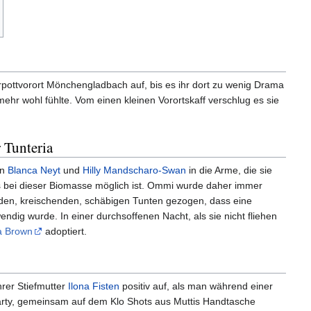
pottvorort Mönchengladbach auf, bis es ihr dort zu wenig Drama
 mehr wohl fühlte. Vom einen kleinen Vorortskaff verschlug es sie
 Tunteria
un
Blanca Neyt
und
Hilly Mandscharo-Swan
in die Arme, die sie
s bei dieser Biomasse möglich ist. Ommi wurde daher immer
enden, kreischenden, schäbigen Tunten gezogen, dass eine
ndig wurde. In einer durchsoffenen Nacht, als sie nicht fliehen
a Brown
adoptiert.
hrer Stiefmutter
Ilona Fisten
positiv auf, als man während einer
rty, gemeinsam auf dem Klo Shots aus Muttis Handtasche