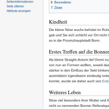
Seiten­­informationen
6
Besonderes
Seite zitieren
7
Zitate
Attribute anzeigen
Kindheit
Die kleine Nöse wuchs behütet im Ruhr
gab und Sie sich schlicht vor Ort nicht
so in die Provinzhauptstadt Bonn.
Erstes Treffen auf die Bonner
Als kleine Straight-Actorin lief Ommi n
von nun an Formen wollten, soweit da
stärker in den Einfluss der Sekt trink
assimilation irgendwann eindeutig notwe
konnte, wurde sie daher auch von
Evit
Weiteres Leben
Nöse viel besonders ihrer Mutter und i
nicht zu nennenden Bonner Referatspa