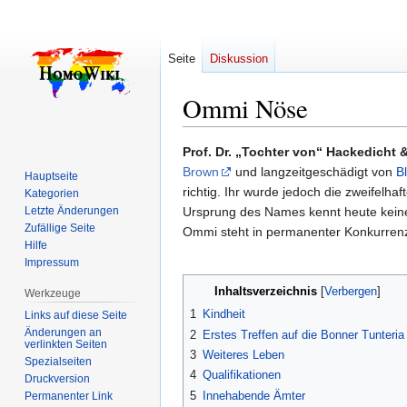
Seite
Diskussion
Ommi Nöse
Zur
Zur
Prof. Dr. „Tochter von“ Hackedicht
Navigation
Suche
Brown
und langzeitgeschädigt von
B
Hauptseite
springen
springen
richtig. Ihr wurde jedoch die zweifelha
Kategorien
Letzte Änderungen
Ursprung des Names kennt heute keine
Zufällige Seite
Ommi steht in permanenter Konkurrenz
Hilfe
Impressum
Inhaltsverzeichnis
Werkzeuge
1
Kindheit
Links auf diese Seite
Änderungen an
2
Erstes Treffen auf die Bonner Tunteria
verlinkten Seiten
3
Weiteres Leben
Spezialseiten
4
Qualifikationen
Druckversion
5
Innehabende Ämter
Permanenter Link