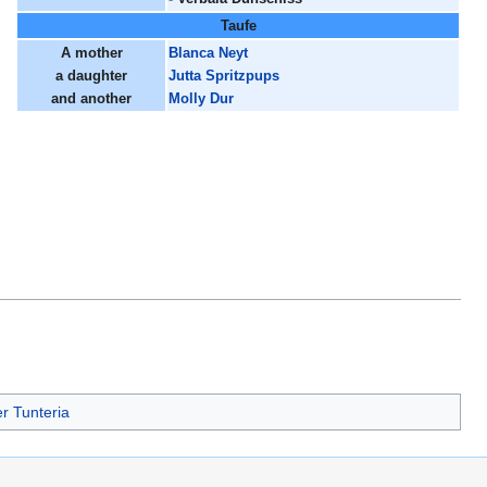
Taufe
A mother
Blanca Neyt
a daughter
Jutta Spritzpups
and another
Molly Dur
r Tunteria