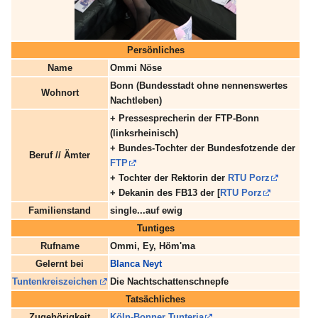
Persönliches
Name
Ommi Nöse
Bonn (Bundesstadt ohne nennenswertes
Wohnort
Nachtleben)
+ Pressesprecherin der FTP-Bonn
(linksrheinisch)
+ Bundes-Tochter der Bundesfotzende der
Beruf // Ämter
FTP
+ Tochter der Rektorin der
RTU Porz
+ Dekanin des FB13 der [
RTU Porz
Familienstand
single...auf ewig
Tuntiges
Rufname
Ommi, Ey, Höm'ma
Gelernt bei
Blanca Neyt
Tuntenkreiszeichen
Die Nachtschattenschnepfe
Tatsächliches
Zugehörigkeit
Köln-Bonner Tunteria