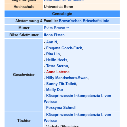
Hochschule
Universität Bonn
Genealogie
Abstammung & Familie:
Brown'schen Erbschaftslinie
Mutter
Evita Brown
Böse Stiefmutter
Ilona Fisten
-
Ann N
,
-
Fregatte Gorch-Fuck
,
-
Rita Lin
,
-
Hellin Heels
,
-
Testa Steron
,
-
Anne Laterne
,
Geschwister
-
Hilly Mandscharo-Swan
,
-
Sunny Tär-Toilett
,
-
Molly Dur
-
Käseprinzessin Inkompetenzia I. von
Woisse
-
Foxxyma Schnell
-
Käseprinzessin Inkompetenzia I. von
Töchter
Woisse
- Verbala Dünschiss