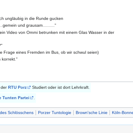
sch ungläubig in die Runde gucken
.....gemein und grausam.........."
ein Video von Ommi betrunken mit einem Glas Wasser in der
?"
die Frage eines Fremden im Bus, ob wir schwul seien)
 korrekt."
n der
RTU Porz
Studiert oder ist dort Lehrkraft.
e Tunten Partei
.
 des Schlösschens
Porzer Tuntologie
Brown'sche Linie
Köln-Bonne