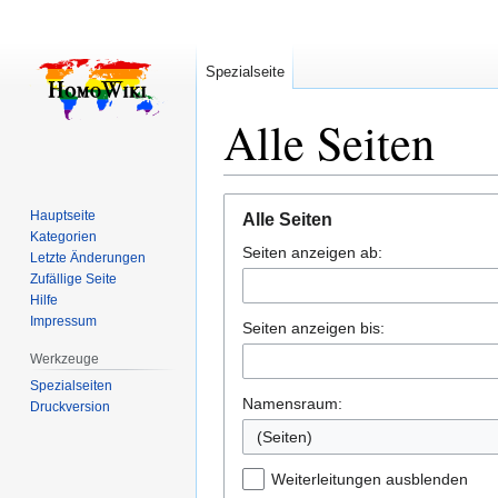
Spezialseite
Alle Seiten
Zur
Zur
Hauptseite
Alle Seiten
Navigation
Suche
Kategorien
Seiten anzeigen ab:
springen
springen
Letzte Änderungen
Zufällige Seite
Hilfe
Impressum
Seiten anzeigen bis:
Werkzeuge
Spezialseiten
Namensraum:
Druckversion
(Seiten)
Weiterleitungen ausblenden