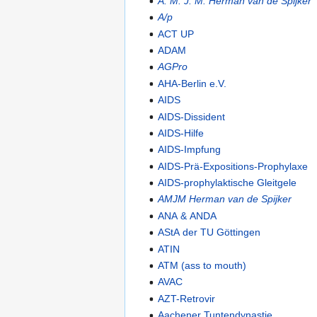
A. M. J. M. Herman van de Spijker
A/p
ACT UP
ADAM
AGPro
AHA-Berlin e.V.
AIDS
AIDS-Dissident
AIDS-Hilfe
AIDS-Impfung
AIDS-Prä-Expositions-Prophylaxe
AIDS-prophylaktische Gleitgele
AMJM Herman van de Spijker
ANA & ANDA
AStA der TU Göttingen
ATIN
ATM (ass to mouth)
AVAC
AZT-Retrovir
Aachener Tuntendynastie