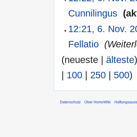
a
Cunnilingus
‎
ak
m
m
K
e
12:21, 6. Nov. 
e
n
i
f
Fellatio
‎
Weiter
n
a
e
s
(
neueste
|
älteste
B
s
e
u
a
n
|
100
|
250
|
500
)
r
g
b
e
i
Datenschutz
Über HomoWiki
Haftungsauss
t
u
n
g
s