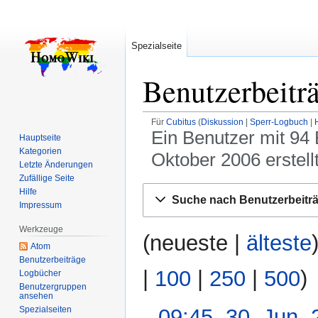
Spezialseite
Benutzerbeitr
Für
Cubitus
Diskussion
Sperr-Logbuch
Ein Benutzer mit 94
Hauptseite
Kategorien
Oktober 2006 erstellt
Letzte Änderungen
Zufällige Seite
Zur
Zur
Hilfe
Suche nach Benutzerbeitr
Navigation
Suche
Impressum
springen
springen
Werkzeuge
(
neueste
|
älteste
Atom
Benutzerbeiträge
|
100
|
250
|
500
)
Logbücher
Benutzergruppen
ansehen
Spezialseiten
09:45, 30. Jun.
30.