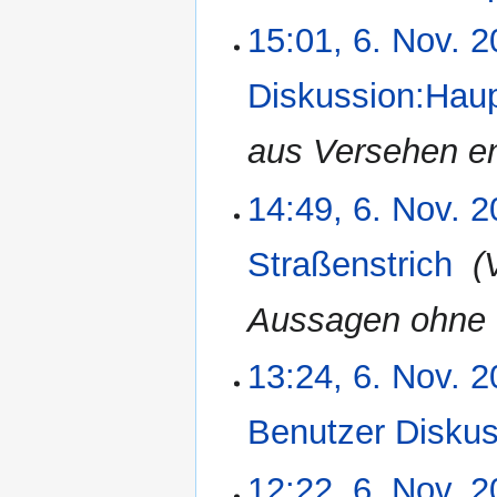
K
15:01, 6. Nov. 
e
i
Diskussion:Haup
n
e
aus Versehen ent
B
e
a
14:49, 6. Nov. 
r
b
Straßenstrich
‎
e
i
Aussagen ohne Q
t
u
n
13:24, 6. Nov. 
g
s
Benutzer Diskus
z
u
12:22, 6. Nov. 
s