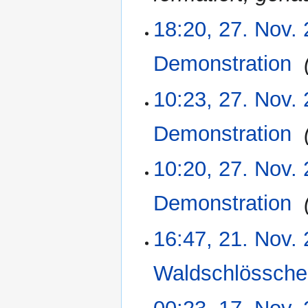
e
a
18:20, 27. Nov.
27.
r
November
b
2006
Demonstration
‎
e
i
10:23, 27. Nov.
t
u
n
Demonstration
‎
g
s
10:20, 27. Nov.
z
u
Demonstration
‎
s
a
16:47, 21. Nov.
m
21.
m
November
e
2006
Waldschlössch
n
f
17.
a