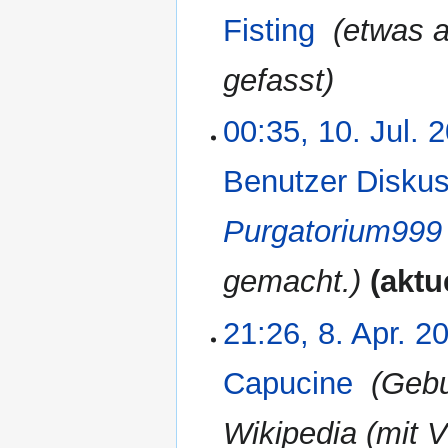
a
2007
Fisting
‎
etwas a
m
m
e
gefasst
n
f
00:35, 10. Jul. 
a
s
Benutzer Diskus
s
u
n
Purgatorium999
g
gemacht.
aktu
21:26, 8. Apr. 2
8.
April
2007
Capucine
‎
Gebu
Wikipedia (mit 