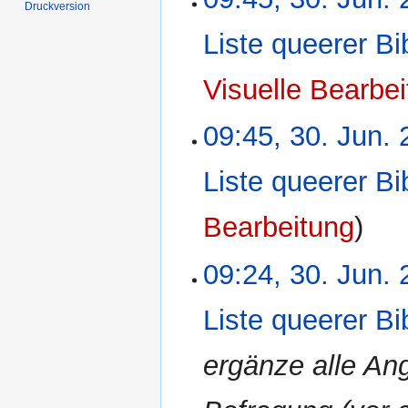
Druckversion
Juni
2022
Liste queerer Bi
K
Visuelle Bearbe
e
i
09:45, 30. Jun.
n
e
Liste queerer Bi
B
e
K
a
Bearbeitung
e
r
i
b
09:24, 30. Jun.
n
e
e
i
Liste queerer Bi
B
t
e
u
a
ergänze alle Ang
n
r
g
b
s