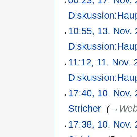
00:23, 17. Nov.
November
s
2006
Diskussion:Haup
s
u
n
10:55, 13. Nov.
13.
g
November
2006
Diskussion:Haup
11:12, 11. Nov.
11.
November
2006
Diskussion:Haup
17:40, 10. Nov.
10.
November
2006
Stricher
‎
→‎Web
17:38, 10. Nov.