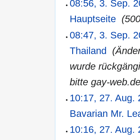
08:56, 3. Sep. 
3.
r
g
September
b
2007
Hauptseite
‎
500
e
i
08:47, 3. Sep. 
t
u
n
Thailand
‎
Ände
g
s
wurde rückgängi
z
u
bitte gay-web.de
s
a
10:17, 27. Aug.
27.
m
August
m
2007
e
Bavarian Mr. Le
n
f
K
10:16, 27. Aug.
a
e
s
i