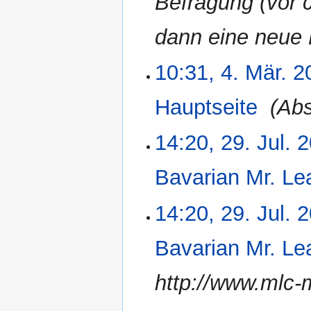
Befragung (vor 
e
z
i
u
dann eine neue 
t
s
u
a
10:31, 4. Mär. 
4.
n
m
März
g
m
2012
s
e
Hauptseite
‎
Abs
z
n
u
f
14:20, 29. Jul. 
29.
s
a
Juli
a
s
2010
Bavarian Mr. Le
m
s
m
u
K
e
n
14:20, 29. Jul. 
e
n
g
i
f
Bavarian Mr. Le
n
a
e
s
http://www.mlc
B
s
e
u
a
n