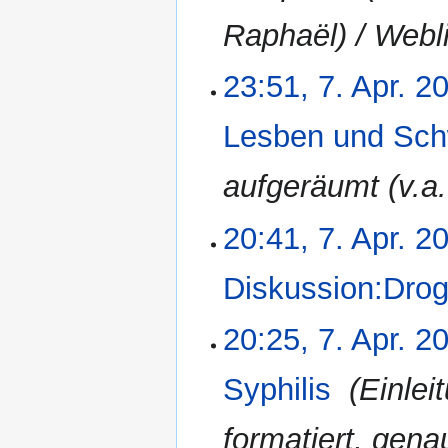
Raphaël) / Webl
23:51, 7. Apr. 2
7.
April
2007
Lesben und Schw
aufgeräumt (v.a.
20:41, 7. Apr. 2
Diskussion:Dro
K
20:25, 7. Apr. 2
e
i
Syphilis
‎
Einlei
n
e
formatiert, gena
B