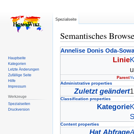
Spezialseite
Semantisches Brows
Zur
Zur
Annelise Donis Oda-Sow
Navigation
Suche
Linie
K
Hauptseite
springen
springen
Kategorien
Letzte Änderungen
Zufällige Seite
Parent
Y
Hilfe
Administrative properties
Impressum
Zuletzt geändert
1
Werkzeuge
Classification properties
Spezialseiten
Kategorie
K
Druckversion
S
Content properties
Hat Abfrage
A