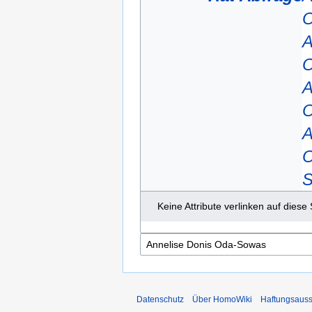
O
A
O
A
O
A
O
Keine Attribute verlinken auf diese 
Datenschutz
Über HomoWiki
Haftungsauss