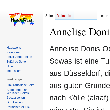
Seite
Diskussion
Lesen
Annelise Don
Zur
Zur
Annelise Donis O
Hauptseite
Navigation
Suche
Kategorien
springen
springen
Letzte Änderungen
Sowas ist eine Tu
Zufällige Seite
Hilfe
aus Düsseldorf, d
Impressum
Werkzeuge
aus guten Gründ
Links auf diese Seite
Änderungen an
verlinkten Seiten
nach Kölle (alaaf)
Spezialseiten
Druckversion
Permanenter Link