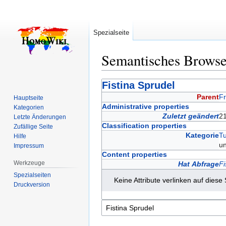
Spezialseite
Semantisches Brows
Zur
Zur
Fistina Sprudel
Navigation
Suche
Parent
Fr
Hauptseite
springen
springen
Administrative properties
Kategorien
Zuletzt geändert
21
Letzte Änderungen
Classification properties
Zufällige Seite
Kategorie
Tu
Hilfe
u
Impressum
Content properties
Werkzeuge
Hat Abfrage
Fi
Spezialseiten
Keine Attribute verlinken auf diese 
Druckversion