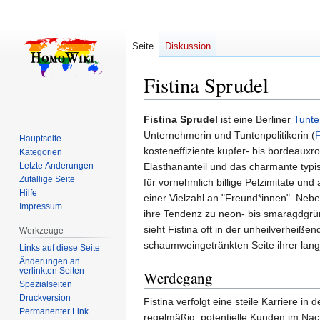
Seite
Diskussion
Fistina Sprudel
Zur
Zur
Fistina Sprudel
ist eine Berliner
Tunte
Navigation
Suche
Unternehmerin und Tuntenpolitikerin (
Hauptseite
springen
springen
kosteneffiziente kupfer- bis bordeaux
Kategorien
Letzte Änderungen
Elasthananteil und das charmante typi
Zufällige Seite
für vornehmlich billige Pelzimitate u
Hilfe
einer Vielzahl an "Freund*innen". Nebe
Impressum
ihre Tendenz zu neon- bis smaragdgrü
sieht Fistina oft in der unheilverheiße
Werkzeuge
schaumweingetränkten Seite ihrer lan
Links auf diese Seite
Änderungen an
verlinkten Seiten
Werdegang
Spezialseiten
Druckversion
Fistina verfolgt eine steile Karriere in
Permanenter Link
regelmäßig, potentielle Kunden im Nach