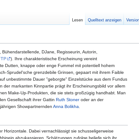
Lesen
Quelltext anzeigen
Versio
, Bühendarstellende, DJane, Regisseurin, Autorin,
FTP
). Ihre charakteristische Erscheinung vereint
rote Dutten, knappe oder enge Fummel mit potentiell hohem
sch-Sprudel'sche grenzdebile Grinsen, gepaart mit ihrem Faible
nd auf unbestimmte Dauer "geborgte" Einzelstücke aus dem Fundus
n der markanten Kinnpartie prägt ihr Erscheinungsbild vor allem
nen Make-Up-Produkten, die sie stets großzügig handhabt. Man
nden Gesellschaft ihrer Gattin
Ruth Stoner
oder an der
gjährigen Showpartnernden
Anna Bolikha
.
 der Horizontale. Dabei vernachlässigt sie schusseligerweise
hinein abzukassieren. Schätzungen zufolge beliefe sich ihr