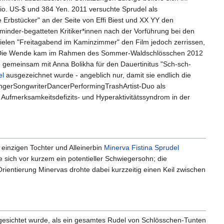
io. US-$ und 384 Yen. 2011 versuchte Sprudel als
e Erbstücker" an der Seite von Effi Biest und XX YY den
minder-begatteten Kritiker*innen nach der Vorführung bei den
pielen "Freitagabend im Kaminzimmer" den Film jedoch zerrissen,
cht. Die Wende kam im Rahmen des Sommer-Waldschlösschen 2012
e gemeinsam mit Anna Bolikha für den Dauertinitus "Sch-sch-
el
ausgezeichnet wurde - angeblich nur, damit sie endlich die
ingerSongwriterDancerPerformingTrashArtist-Duo als
 Aufmerksamkeitsdefizits- und Hyperaktivitätssyndrom in der
r einzigen Tochter und Alleinerbin
Minerva Fistina Sprudel
te sich vor kurzem ein potentieller Schwiegersohn; die
rientierung Minervas drohte dabei kurzzeitig einen Keil zwischen
gesichtet wurde, als ein gesamtes Rudel von Schlösschen-Tunten