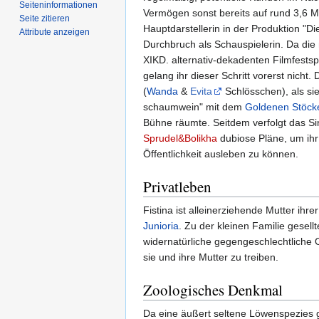
Seiten­­informationen
Vermögen sonst bereits auf rund 3,6 M
Seite zitieren
Hauptdarstellerin in der Produktion "Di
Attribute anzeigen
Durchbruch als Schauspielerin. Da die 
XIKD. alternativ-dekadenten Filmfests
gelang ihr dieser Schritt vorerst ni
(
Wanda
&
Evita
Schlösschen), als si
schaumwein" mit dem
Goldenen Stöck
Bühne räumte. Seitdem verfolgt das S
Sprudel&Bolikha
dubiose Pläne, um ihr
Öffentlichkeit ausleben zu können.
Privatleben
Fistina ist alleinerziehende Mutter ihre
Junioria
. Zu der kleinen Familie gesell
widernatürliche gegengeschlechtliche O
sie und ihre Mutter zu treiben.
Zoologisches Denkmal
Da eine äußert seltene Löwenspezies 