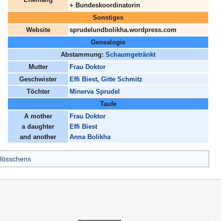
+ Bundeskoordinatorin
Sonstiges
Website
sprudelundbolikha.wordpress.com
Genealogie
Abstammung:
Schaumgetränkt
Mutter
Frau Doktor
Geschwister
Effi Biest
,
Gitte Schmitz
Töchter
Minerva Sprudel
Taufe
A mother
Frau Doktor
a daughter
Effi Biest
and another
Anna Bolikha
lösschens