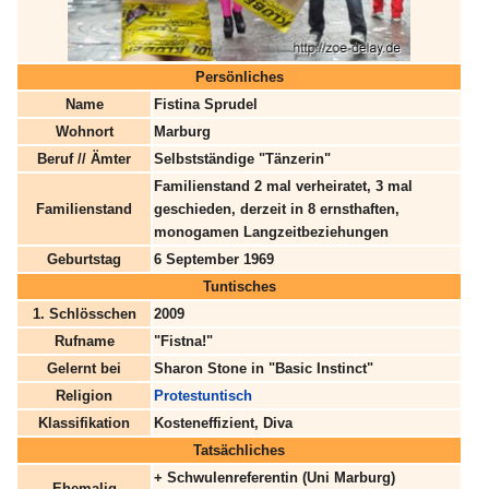
Persönliches
Name
Fistina Sprudel
Wohnort
Marburg
Beruf // Ämter
Selbstständige "Tänzerin"
Familienstand 2 mal verheiratet, 3 mal
Familienstand
geschieden, derzeit in 8 ernsthaften,
monogamen Langzeitbeziehungen
Geburtstag
6 September 1969
Tuntisches
1. Schlösschen
2009
Rufname
"Fistna!"
Gelernt bei
Sharon Stone in "Basic Instinct"
Religion
Protestuntisch
Klassifikation
Kosteneffizient, Diva
Tatsächliches
+ Schwulenreferentin (Uni Marburg)
Ehemalig