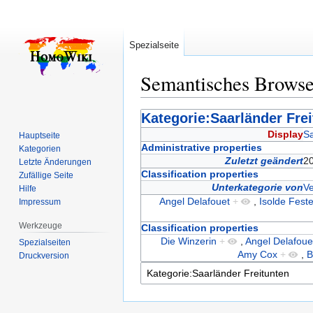
Spezialseite
Semantisches Brows
Zur
Zur
Kategorie:Saarländer Fre
Navigation
Suche
Display
Sa
Hauptseite
springen
springen
Administrative properties
Kategorien
Zuletzt geändert
20
Letzte Änderungen
Classification properties
Zufällige Seite
Unterkategorie von
V
Hilfe
Angel Delafouet
+
,
Isolde Feste
Impressum
Werkzeuge
Classification properties
Die Winzerin
+
,
Angel Delafoue
Spezialseiten
Amy Cox
+
,
B
Druckversion