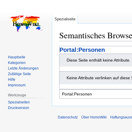
Spezialseite
Semantisches Brows
Zur
Zur
Portal:Personen
Navigation
Suche
Hauptseite
Diese Seite enthält keine Attribute.
springen
springen
Kategorien
Letzte Änderungen
Zufällige Seite
Keine Attribute verlinken auf diese 
Hilfe
Impressum
Werkzeuge
Spezialseiten
Druckversion
Datenschutz
Über HomoWiki
Haftungsauss