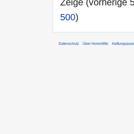
Zeige (
vorherige 
500
)
Datenschutz
Über HomoWiki
Haftungsauss