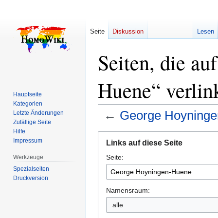
Seite
Diskussion
Lesen
Seiten, die a
Huene“ verlin
Hauptseite
Kategorien
←
George Hoyning
Letzte Änderungen
Zufällige Seite
Hilfe
Zur
Zur
Impressum
Links auf diese Seite
Navigation
Suche
Seite:
springen
springen
Werkzeuge
Spezialseiten
Druckversion
Namensraum:
alle