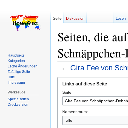
Seite
Diskussion
Lesen
Seiten, die au
Schnäppchen-D
Hauptseite
Kategorien
←
Gira Fee von Sc
Letzte Änderungen
Zufällige Seite
Hilfe
Zur
Zur
Impressum
Links auf diese Seite
Navigation
Suche
Seite:
springen
springen
Werkzeuge
Spezialseiten
Druckversion
Namensraum:
alle