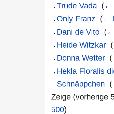
Trude Vada
‎
(
← 
Only Franz
‎
(
← 
Dani de Vito
‎
(
←
Heide Witzkar
‎
(
Donna Wetter
‎
(
Hekla Floralis d
Schnäppchen
‎
(
Zeige (
vorherige 
500
)