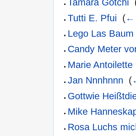
Tamara Gotchi
‎
Tutti E. Pfui
‎
(
← 
Lego Las Baum
Candy Meter von
Marie Antoilette
Jan Nnnhnnn
‎
(
Gottwie Heißtdi
Mike Hanneska
Rosa Luchs mic