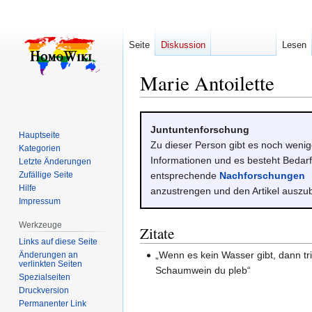
Seite
Diskussion
Lesen
Marie Antoilette
Zur
Zur
Juntuntenforschung
Navigation
Suche
Hauptseite
Zu dieser Person gibt es noch weni
Kategorien
springen
springen
Informationen und es besteht Bedarf
Letzte Änderungen
Zufällige Seite
entsprechende
Nachforschungen
Hilfe
anzustrengen und den Artikel auszu
Impressum
Werkzeuge
Zitate
Links auf diese Seite
„Wenn es kein Wasser gibt, dann tr
Änderungen an
verlinkten Seiten
Schaumwein du pleb“
Spezialseiten
Druckversion
Permanenter Link