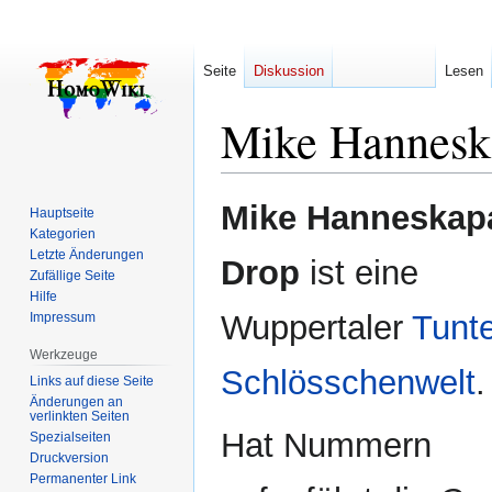
Seite
Diskussion
Lesen
Mike Hannesk
Zur
Zur
Mike Hanneskap
Hauptseite
Navigation
Suche
Kategorien
springen
springen
Letzte Änderungen
Drop
ist eine
Zufällige Seite
Hilfe
Wuppertaler
Tunt
Impressum
Werkzeuge
Schlösschenwelt
.
Links auf diese Seite
Änderungen an
verlinkten Seiten
Hat Nummern
Spezialseiten
Druckversion
Permanenter Link