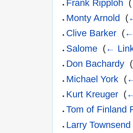
Frank Ripploh
‎
(
Monty Arnold
‎
(
Clive Barker
‎
(
←
Salome
‎
(
← Lin
Don Bachardy
‎
(
Michael York
‎
(
←
Kurt Kreuger
‎
(
←
Tom of Finland 
Larry Townsend