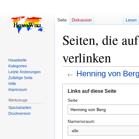
Seite
Diskussion
Lesen
Seiten, die a
verlinken
Hauptseite
Kategorien
←
Henning von Ber
Letzte Änderungen
Zufällige Seite
Hilfe
Zur
Zur
Impressum
Links auf diese Seite
Navigation
Suche
Seite:
springen
springen
Werkzeuge
Spezialseiten
Druckversion
Namensraum:
alle