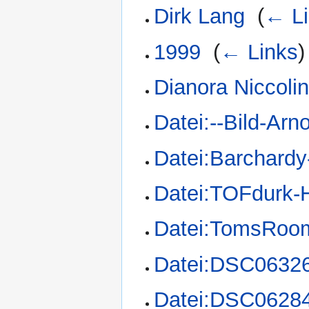
Dirk Lang
‎
(
← Li
1999
‎
(
← Links
)
Dianora Niccolin
Datei:--Bild-Ar
Datei:Barchard
Datei:TOFdurk-
Datei:TomsRoom
Datei:DSC06326
Datei:DSC06284