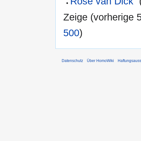
Rose van Dick
‎
Zeige (
vorherige 
500
)
Datenschutz
Über HomoWiki
Haftungsauss