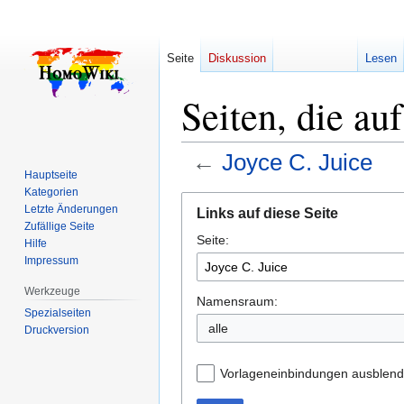
Seite
Diskussion
Lesen
Seiten, die au
←
Joyce C. Juice
Hauptseite
Kategorien
Zur
Zur
Letzte Änderungen
Links auf diese Seite
Navigation
Suche
Zufällige Seite
Seite:
springen
springen
Hilfe
Impressum
Werkzeuge
Namensraum:
Spezialseiten
alle
Druckversion
Vorlageneinbindungen ausblen