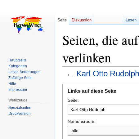
Seite
Diskussion
Lesen
Seiten, die au
verlinken
Hauptseite
Kategorien
←
Karl Otto Rudolp
Letzte Änderungen
Zufällige Seite
Hilfe
Zur
Zur
Impressum
Links auf diese Seite
Navigation
Suche
Seite:
springen
springen
Werkzeuge
Spezialseiten
Druckversion
Namensraum:
alle