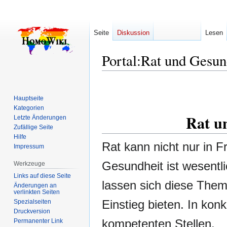
Seite
Diskussion
Lesen
Portal:Rat und Gesun
Zur
Zur
Navigation
Suche
Hauptseite
springen
springen
Kategorien
Rat u
Letzte Änderungen
Zufällige Seite
Hilfe
Rat kann nicht nur in F
Impressum
Gesundheit ist wesentl
Werkzeuge
Links auf diese Seite
lassen sich diese Theme
Änderungen an
verlinkten Seiten
Einstieg bieten. In konk
Spezialseiten
Druckversion
kompetenten Stellen.
Permanenter Link