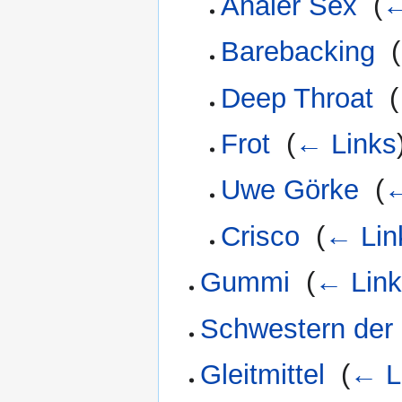
Analer Sex
‎
(
←
Barebacking
‎
(
Deep Throat
‎
(
Frot
‎
(
← Links
Uwe Görke
‎
(
←
Crisco
‎
(
← Lin
Gummi
‎
(
← Lin
Schwestern der 
Gleitmittel
‎
(
← L