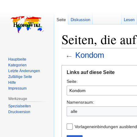
Seite
Diskussion
Lesen
Seiten, die a
←
Kondom
Hauptseite
Kategorien
Zur
Zur
Letzte Änderungen
Links auf diese Seite
Navigation
Suche
Zufällige Seite
Seite:
springen
springen
Hilfe
Impressum
Werkzeuge
Namensraum:
Spezialseiten
alle
Druckversion
Vorlageneinbindungen ausblen